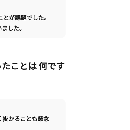
ことが課題でした。
いました。
なったことは 何です
く掛かることも懸念